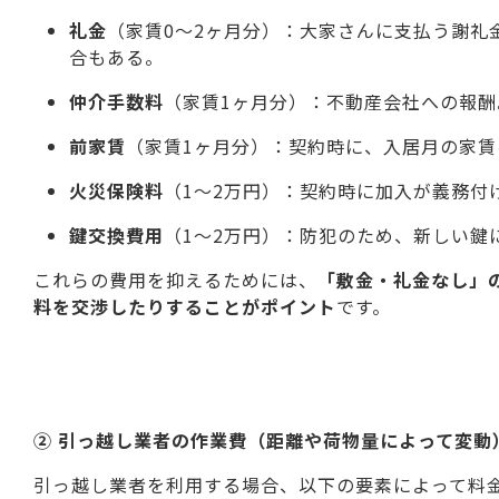
礼金
（家賃0〜2ヶ月分）：大家さんに支払う謝礼
合もある。
仲介手数料
（家賃1ヶ月分）：不動産会社への報
前家賃
（家賃1ヶ月分）：契約時に、入居月の家
火災保険料
（1〜2万円）：契約時に加入が義務付
鍵交換費用
（1〜2万円）：防犯のため、新しい鍵
これらの費用を抑えるためには、
「敷金・礼金なし」
料を交渉したりすることがポイント
です。
② 引っ越し業者の作業費（距離や荷物量によって変動
引っ越し業者を利用する場合、以下の要素によって料