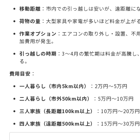
移動距離
：市内での引っ越しは安いが、遠距離に
荷物の量
：大型家具や家電が多いほど料金が上が
作業オプション
：エアコンの取り外し・設置、不
加費用が発生。
引っ越しの時期
：3〜4月の繁忙期は料金が高騰し
る。
費用目安
：
一人暮らし（市内5km以内）
：2万円〜5万円
二人暮らし（市外50km以内）
：5万円〜10万円
三人家族（長距離100km以上）
：10万円〜20万円
四人家族（遠距離500km以上）
：15万円〜30万円