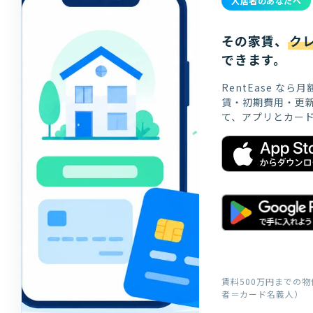
入居者のあなたへ
その家賃、
ク
できます。
RentEase な
賃・初期費用・更
て、アプリとカー
賃料500万円までの
者＝カード名義人）