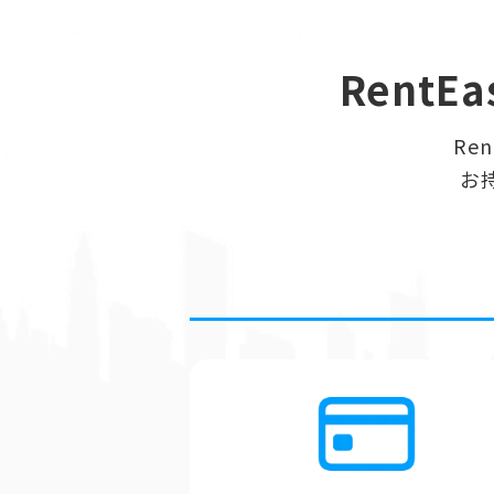
RentEa
Re
お