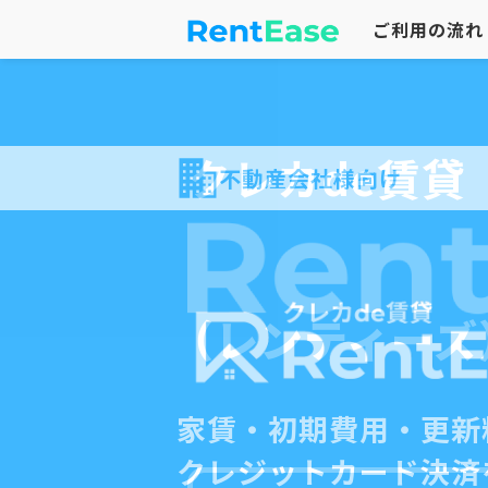
ご利用の流れ
クレカde賃貸
不動産会社様向け
（レンティーズ
家賃・初期費用・更新
クレジットカード決済