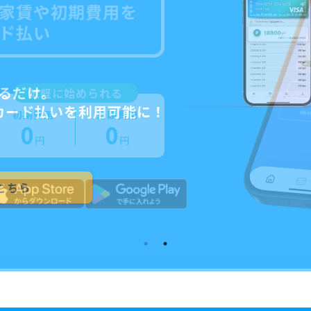
家賃や初期費用を
ド払い
るだけ。
気軽に始められる
カード払いを利用可能に！
初期費用
月額費用
0
0
円
円
こちら