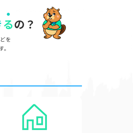
き
る
の？
などを
す。